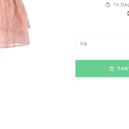
14 Dag
116
TOE