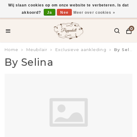
Wij slaan cookies op om onze website te verbeteren. Is dat
akkoord?
Ja
Nee
Meer over cookies »
Voor 15:00 uur besteld, vandaag verzonden*
0
Home
Meubilair
Exclusieve aankleding
By Selina
By Selina