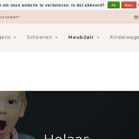
p om onze website te verbeteren. Is dat akkoord?
Ja
Nee
verzonden*
gens
Schoenen
Meubilair
Kinderwag