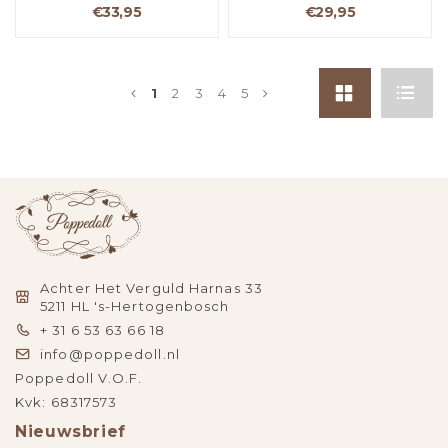
€33,95
€29,95
1
2
3
4
5
Achter Het Verguld Harnas 33
5211 HL 's-Hertogenbosch
+ 31 6 53 63 66 18
info@poppedoll.nl
Poppedoll V.O.F.
Kvk: 68317573
Nieuwsbrief