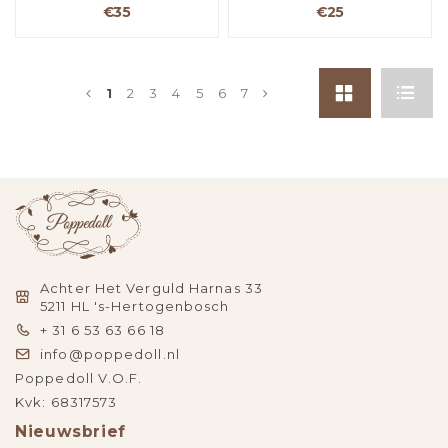
€35
€25
1
2
3
4
5
6
7
Achter Het Verguld Harnas 33
5211 HL 's-Hertogenbosch
+ 31 6 53 63 66 18
info@poppedoll.nl
Poppedoll V.O.F.
Kvk: 68317573
Nieuwsbrief