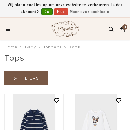
Wij slaan cookies op om onze website te verbeteren. Is dat
akkoord?
Ja
Nee
Meer over cookies »
Gratis verzending vanaf €75,-
0
Home
Baby
Jongens
Tops
Tops
FILTERS