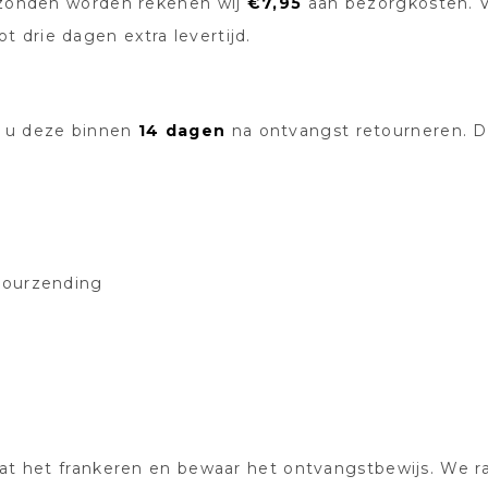
erzonden worden rekenen wij
€7,95
aan bezorgkosten. 
 drie dagen extra levertijd.
t u deze binnen
14 dagen
na ontvangst retourneren. De
etourzending
aat het frankeren en bewaar het ontvangstbewijs. We 