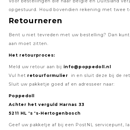
Voor bestellingen die naar België en Duitsland v
opgestuurd. Houd bovendien rekening met twee tot
Retourneren
Bent u niet tevreden met uw bestelling? Dan kun
aan moet zitten.
Het retourproces:
Meld uw retour aan bij
info@poppedoll.nl
Vul het
retourformulier
in en sluit deze bij de r
Sluit uw pakketje goed af en adresseer naar:
Poppedoll
Achter het verguld Harnas 33
5211 HL 's 's-Hertogenbosch
Geef uw pakketje af bij een PostNL servicepunt, l