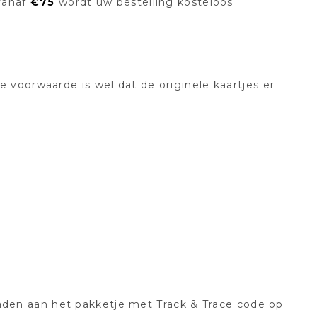
Vanaf
€75
wordt uw bestelling kosteloos
 voorwaarde is wel dat de originele kaartjes er
raden aan het pakketje met Track & Trace code op