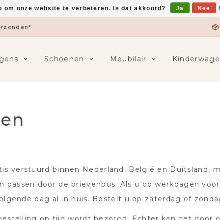
p om onze website te verbeteren. Is dat akkoord?
Ja
Nee
verzonden*
gens
Schoenen
Meubilair
Kinderwage
ren
tis verstuurd binnen Nederland, België en Duitsland, 
n passen door de brievenbus. Als u op werkdagen voo
volgende dag al in huis. Bestelt u op zaterdag of zond
bestelling op tijd wordt bezorgd. Echter kan het doo