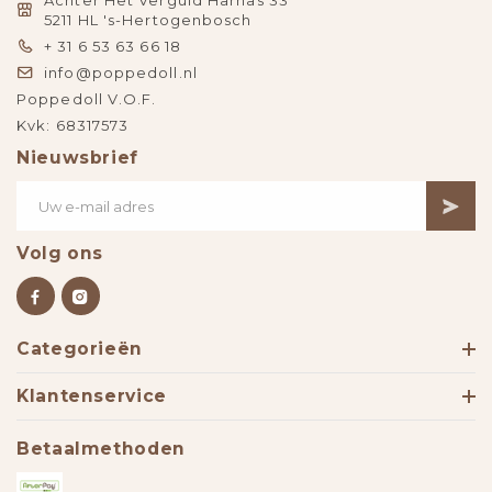
Achter Het Verguld Harnas 33
5211 HL 's-Hertogenbosch
+ 31 6 53 63 66 18
info@poppedoll.nl
Poppedoll V.O.F.
Kvk: 68317573
Nieuwsbrief
Volg ons
Categorieën
Klantenservice
Betaalmethoden