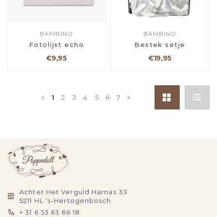
BAMBINO
BAMBINO
Fotolijst echo
Bestek setje
€9,95
€19,95
1
2
3
4
5
6
7
Achter Het Verguld Harnas 33
5211 HL 's-Hertogenbosch
+ 31 6 53 63 66 18