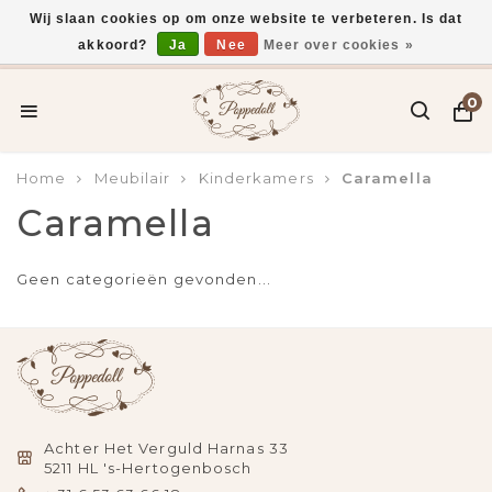
Wij slaan cookies op om onze website te verbeteren. Is dat
akkoord?
Ja
Nee
Meer over cookies »
Voor 15:00 uur besteld, vandaag verzonden*
0
Home
Meubilair
Kinderkamers
Caramella
Caramella
Geen categorieën gevonden...
Achter Het Verguld Harnas 33
5211 HL 's-Hertogenbosch