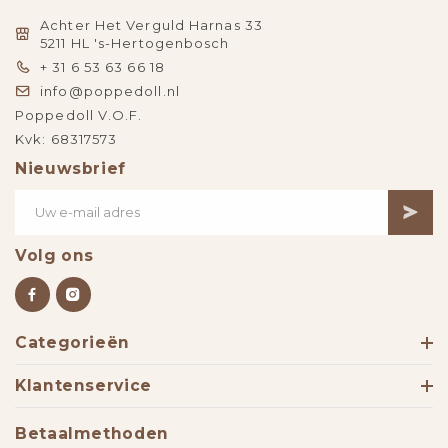
Achter Het Verguld Harnas 33
5211 HL 's-Hertogenbosch
+ 31 6 53 63 66 18
info@poppedoll.nl
Poppedoll V.O.F.
Kvk: 68317573
Nieuwsbrief
Volg ons
Categorieën
Klantenservice
Betaalmethoden