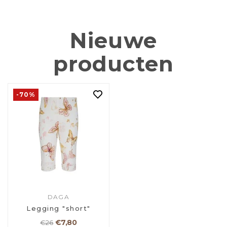
Nieuwe
producten
-70%
DAGA
Legging "short"
€7,80
€26