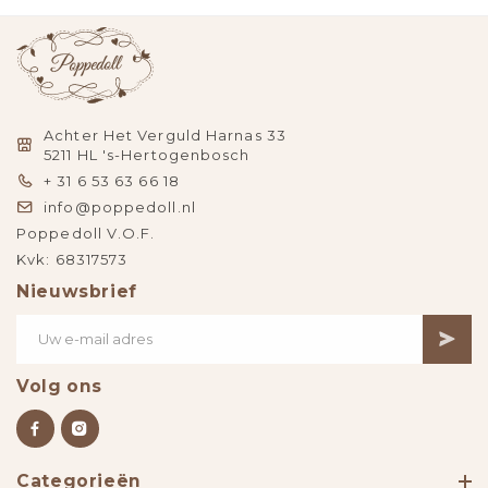
Achter Het Verguld Harnas 33
5211 HL 's-Hertogenbosch
+ 31 6 53 63 66 18
info@poppedoll.nl
Poppedoll V.O.F.
Kvk: 68317573
Nieuwsbrief
Volg ons
Categorieën