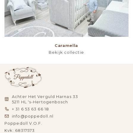
Caramella
Bekijk collectie
Achter Het Verguld Harnas 33
5211 HL 's-Hertogenbosch
+ 31 6 53 63 66 18
info@poppedoll.nl
Poppedoll V.O.F.
Kvk: 68317573