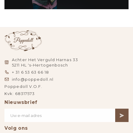
Achter Het Verguld Harnas 33
5211 HL 's-Hertogenbosch
+ 31 6 53 63 66 18
info@poppedoll.nl
Poppedoll V.O.F.
Kvk: 68317573
Nieuwsbrief
Volg ons