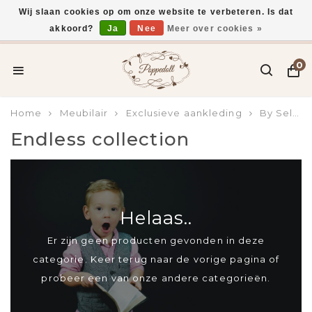
Wij slaan cookies op om onze website te verbeteren. Is dat
akkoord?
Ja
Nee
Meer over cookies »
Voor 15:00 uur besteld, vandaag verzonden*
0
Home
Meubilair
Exclusieve aankleding
By Selina
Endless collection
Helaas..
Er zijn geen producten gevonden in deze
categorie. Keer terug naar de vorige pagina of
probeer een van onze andere categorieën.