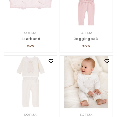
SOFIJA
SOFIJA
Haarband
Joggingpak
€25
€76
SOFIJA
SOFIJA