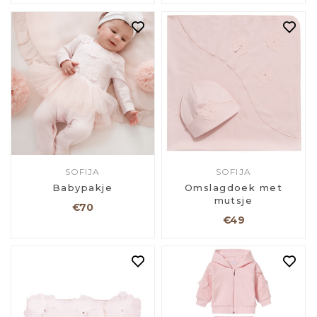
SOFIJA
SOFIJA
Babypakje
Omslagdoek met
mutsje
€70
€49