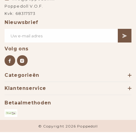
Poppedoll V.O.F.
Kvk: 68317573
Nieuwsbrief
Volg ons
Categorieën
Klantenservice
Betaalmethoden
© Copyright 2026 Poppedoll