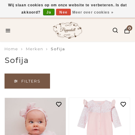
Wij slaan cookies op om onze website te verbeteren. Is dat
akkoord?
Ja
Nee
Meer over cookies »
Gratis verzending vanaf €75,-
0
Home
Merken
Sofija
Sofija
FILTERS