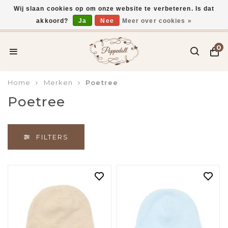
Wij slaan cookies op om onze website te verbeteren. Is dat
akkoord?
Ja
Nee
Meer over cookies »
Gratis verzending vanaf €75,-
0
Home
Merken
Poetree
Poetree
FILTERS