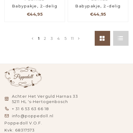
Babypakje, 2-delig
Babypakje, 2-delig
€44,95
€44,95
1
2
3
4
5
11
Achter Het Verguld Harnas 33
5211 HL 's-Hertogenbosch
+ 31 6 53 63 66 18
info@poppedoll.nl
Poppedoll V.O.F.
Kvk: 68317573