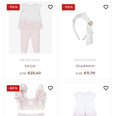
-70%
-70%
PATACHOU
PATACHOU
Setje
Diadeem
€23,40
€11,70
€78
€39
-50%