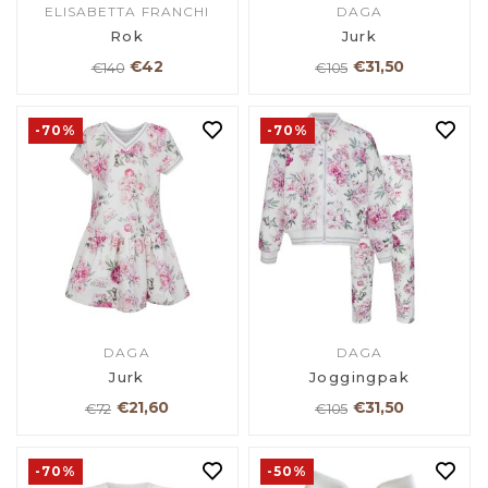
ELISABETTA FRANCHI
DAGA
Rok
Jurk
€42
€31,50
€140
€105
-70%
-70%
DAGA
DAGA
Jurk
Joggingpak
€21,60
€31,50
€72
€105
-70%
-50%