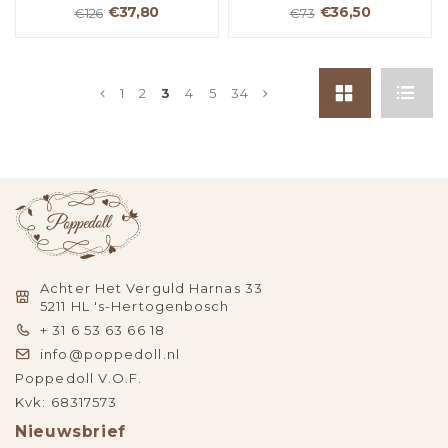
€37,80
€36,50
€126
€73
1
2
3
4
5
34
Achter Het Verguld Harnas 33
5211 HL 's-Hertogenbosch
+ 31 6 53 63 66 18
info@poppedoll.nl
Poppedoll V.O.F.
Kvk: 68317573
Nieuwsbrief