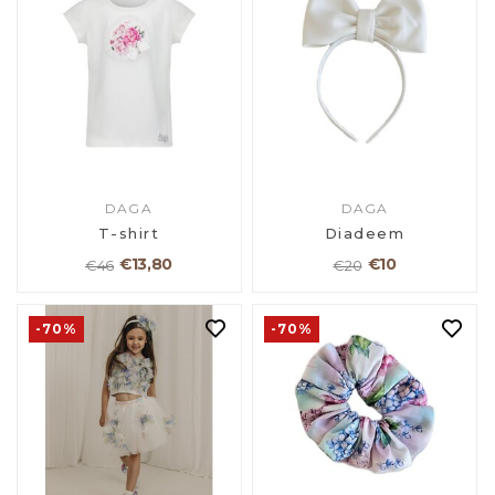
DAGA
DAGA
T-shirt
Diadeem
€13,80
€10
€46
€20
-70%
-70%