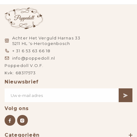
Achter Het Verguld Harnas 33
5211 HL 's-Hertogenbosch
+ 31 6 53 63 66 18
info@poppedoll.nl
Poppedoll V.O.F.
Kvk: 68317573
Nieuwsbrief
Volg ons
Categorieën