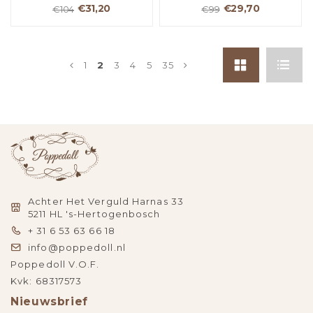
€31,20
€29,70
€104
€99
1
2
3
4
5
35
Achter Het Verguld Harnas 33
5211 HL 's-Hertogenbosch
+ 31 6 53 63 66 18
info@poppedoll.nl
Poppedoll V.O.F.
Kvk: 68317573
Nieuwsbrief