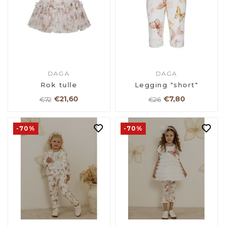
DAGA
DAGA
Rok tulle
Legging "short"
€21,60
€7,80
€72
€26
-70%
-70%