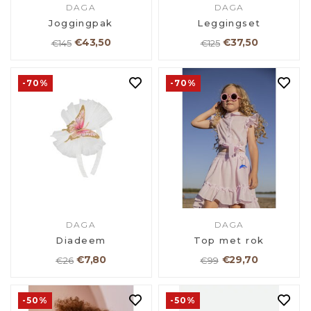
DAGA
DAGA
Joggingpak
Leggingset
€43,50
€37,50
€145
€125
-70%
-70%
DAGA
DAGA
Diadeem
Top met rok
€7,80
€29,70
€26
€99
-50%
-50%