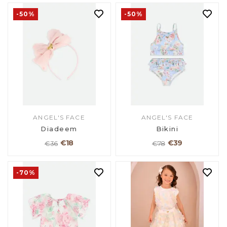
-50%
-50%
ANGEL'S FACE
ANGEL'S FACE
Diadeem
Bikini
€18
€39
€36
€78
-70%