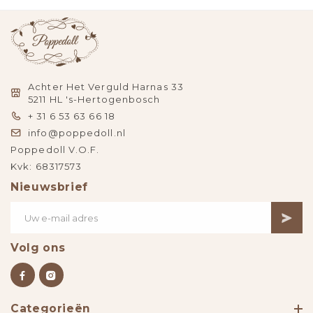
Achter Het Verguld Harnas 33
5211 HL 's-Hertogenbosch
+ 31 6 53 63 66 18
info@poppedoll.nl
Poppedoll V.O.F.
Kvk: 68317573
Nieuwsbrief
Volg ons
Categorieën