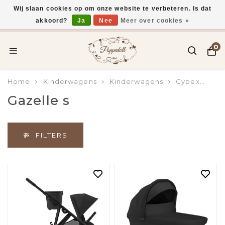
Wij slaan cookies op om onze website te verbeteren. Is dat
akkoord?
Ja
Nee
Meer over cookies »
Voor 15:00 uur besteld, vandaag verzonden*
0
Home
Kinderwagens
Kinderwagens
Cybex
Ga
Gazelle s
FILTERS