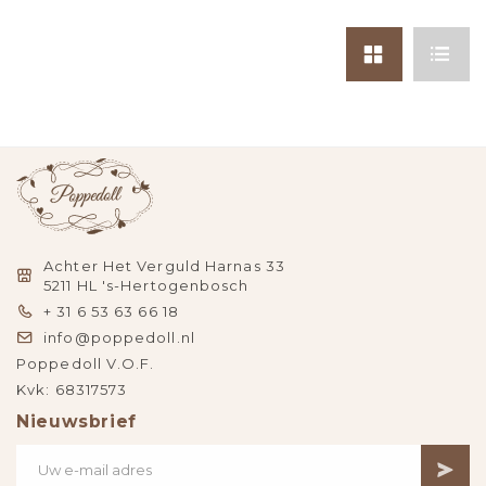
Achter Het Verguld Harnas 33
5211 HL 's-Hertogenbosch
+ 31 6 53 63 66 18
info@poppedoll.nl
Poppedoll V.O.F.
Kvk: 68317573
Nieuwsbrief