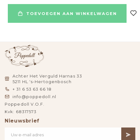
TOEVOEGEN AAN WINKELWAGEN
Achter Het Verguld Harnas 33
5211 HL 's-Hertogenbosch
+ 31 6 53 63 66 18
info@poppedoll.nl
Poppedoll V.O.F.
Kvk: 68317573
Nieuwsbrief