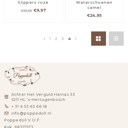
Slippers roze
Waterschoenen
camel
€9,97
€19,95
€24,95
1
2
3
4
Achter Het Verguld Harnas 33
5211 HL 's-Hertogenbosch
+ 31 6 53 63 66 18
info@poppedoll.nl
Poppedoll V.O.F.
Kvk: 68317573