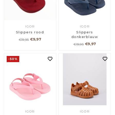
IGOR
IGOR
Slippers rood
Slippers
donkerblauw
€9,97
€19,95
€9,97
€19,95
-50%
IGOR
IGOR