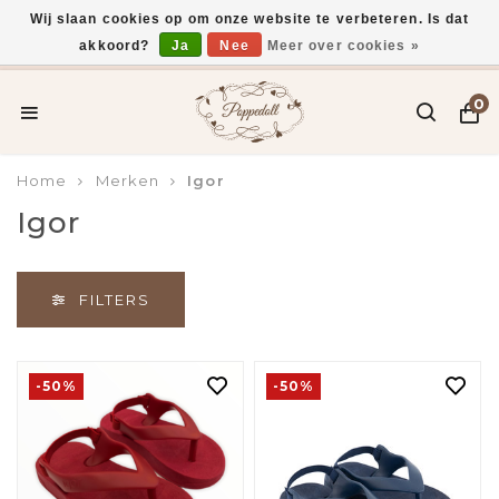
Wij slaan cookies op om onze website te verbeteren. Is dat
akkoord?
Ja
Nee
Meer over cookies »
Voor 15:00 uur besteld, vandaag verzonden*
0
Home
Merken
Igor
Igor
FILTERS
-50%
-50%