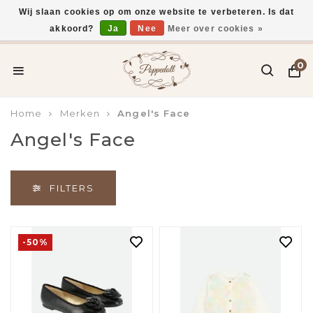
Wij slaan cookies op om onze website te verbeteren. Is dat
akkoord?
Ja
Nee
Meer over cookies »
Gratis verzending vanaf €75,-
0
Home
Merken
Angel's Face
Angel's Face
FILTERS
-50%