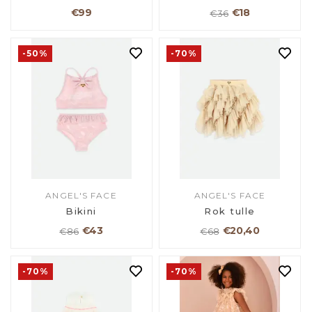
€99
€18
€36
-50%
-70%
ANGEL'S FACE
ANGEL'S FACE
Bikini
Rok tulle
€43
€20,40
€86
€68
-70%
-70%