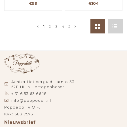
€99
€104
1
2
3
4
5
Achter Het Verguld Harnas 33
5211 HL 's-Hertogenbosch
+ 31 6 53 63 66 18
info@poppedoll.nl
Poppedoll V.O.F.
Kvk: 68317573
Nieuwsbrief