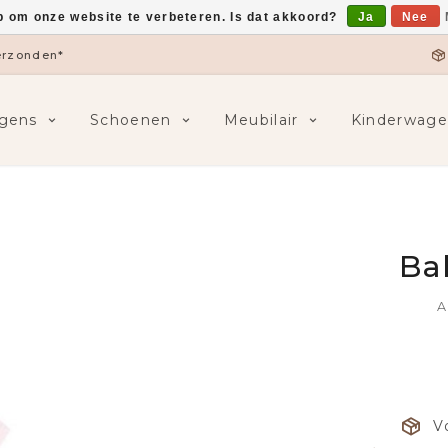
p om onze website te verbeteren. Is dat akkoord?
Ja
Nee
verzonden*
gens
Schoenen
Meubilair
Kinderwage
Ba
A
V