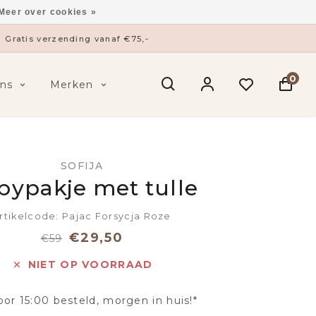
Meer over cookies »
Gratis verzending vanaf €75,-
0
ns
Merken
SOFIJA
bypakje met tulle
rtikelcode: Pajac Forsycja Roze
€29,50
€59
NIET OP VOORRAAD
oor 15:00 besteld, morgen in huis!*