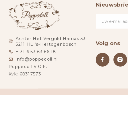
Nieuwsbrie
Achter Het Verguld Harnas 33
Volg ons
5211 HL 's-Hertogenbosch
+ 31 6 53 63 66 18
info@poppedoll.nl
Poppedoll V.O.F.
Kvk: 68317573