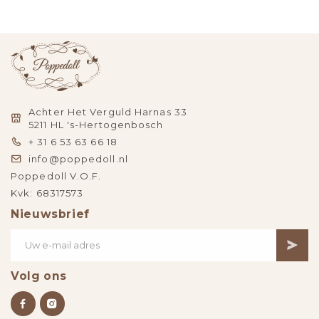
Achter Het Verguld Harnas 33
5211 HL 's-Hertogenbosch
+ 31 6 53 63 66 18
info@poppedoll.nl
Poppedoll V.O.F.
Kvk: 68317573
Nieuwsbrief
Volg ons