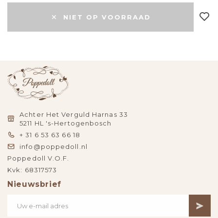
NIET OP VOORRAAD
Achter Het Verguld Harnas 33
5211 HL 's-Hertogenbosch
+ 31 6 53 63 66 18
info@poppedoll.nl
Poppedoll V.O.F.
Kvk: 68317573
Nieuwsbrief