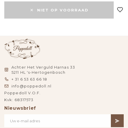
NIET OP VOORRAAD
Achter Het Verguld Harnas 33
5211 HL 's-Hertogenbosch
+ 31 6 53 63 66 18
info@poppedoll.nl
Poppedoll V.O.F.
Kvk: 68317573
Nieuwsbrief