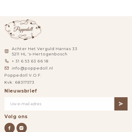
Achter Het Verguld Harnas 33
5211 HL 's-Hertogenbosch
+ 31 6 53 63 66 18
info@poppedoll.nl
Poppedoll V.O.F.
Kvk: 68317573
Nieuwsbrief
Volg ons