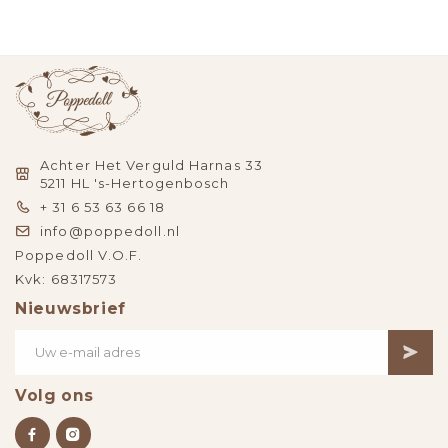
Achter Het Verguld Harnas 33
5211 HL 's-Hertogenbosch
+ 31 6 53 63 66 18
info@poppedoll.nl
Poppedoll V.O.F.
Kvk: 68317573
Nieuwsbrief
Volg ons