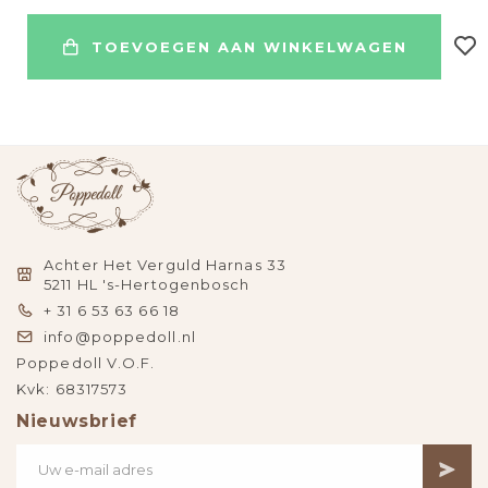
TOEVOEGEN AAN WINKELWAGEN
Achter Het Verguld Harnas 33
5211 HL 's-Hertogenbosch
+ 31 6 53 63 66 18
info@poppedoll.nl
Poppedoll V.O.F.
Kvk: 68317573
Nieuwsbrief