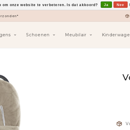
p om onze website te verbeteren. Is dat akkoord?
Ja
Nee
verzonden*
gens
Schoenen
Meubilair
Kinderwage
V
V