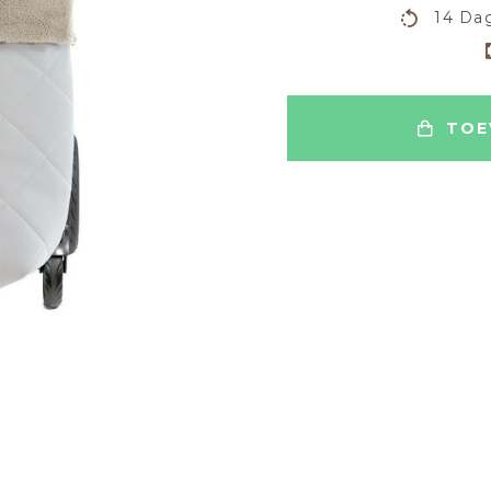
14 Dag
TOE