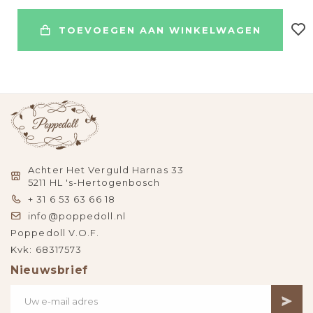
TOEVOEGEN AAN WINKELWAGEN
Achter Het Verguld Harnas 33
5211 HL 's-Hertogenbosch
+ 31 6 53 63 66 18
info@poppedoll.nl
Poppedoll V.O.F.
Kvk: 68317573
Nieuwsbrief