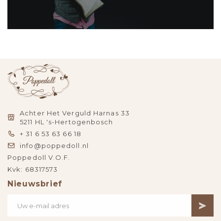
Achter Het Verguld Harnas 33
5211 HL 's-Hertogenbosch
+ 31 6 53 63 66 18
info@poppedoll.nl
Poppedoll V.O.F.
Kvk: 68317573
Nieuwsbrief