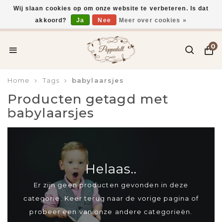
Wij slaan cookies op om onze website te verbeteren. Is dat
akkoord?
Ja
Nee
Meer over cookies »
Voor 15:00 uur besteld, vandaag verzonden*
0
Home
Tags
babylaarsjes
Producten getagd met
babylaarsjes
Helaas..
Er zijn geen producten gevonden in deze
categorie. Keer terug naar de vorige pagina of
probeer een van onze andere categorieën.