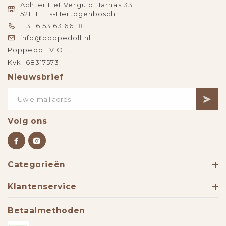
Achter Het Verguld Harnas 33
5211 HL 's-Hertogenbosch
+ 31 6 53 63 66 18
info@poppedoll.nl
Poppedoll V.O.F.
Kvk: 68317573
Nieuwsbrief
Volg ons
Categorieën
Klantenservice
Betaalmethoden