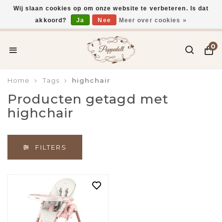
Wij slaan cookies op om onze website te verbeteren. Is dat
akkoord?
Ja
Nee
Meer over cookies »
Voor 15:00 uur besteld, vandaag verzonden*
0
Home
Tags
highchair
Producten getagd met
highchair
FILTERS