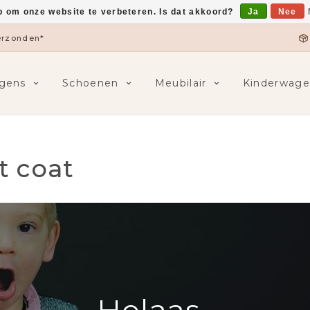
p om onze website te verbeteren. Is dat akkoord?
Ja
Nee
verzonden*
gens
Schoenen
Meubilair
Kinderwage
t coat