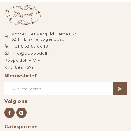
Achter Het Verguld Harnas 33
5211 HL 's-Hertogenbosch
+ 31 6 53 63 66 18
info@poppedoll.nl
Poppedoll V.O.F.
Kvk: 68317573
Nieuwsbrief
Volg ons
Categorieën