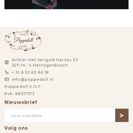
Achter Het Verguld Harnas 33
5211 HL 's-Hertogenbosch
+ 31 6 53 63 66 18
info@poppedoll.nl
Poppedoll V.O.F.
Kvk: 68317573
Nieuwsbrief
Volg ons