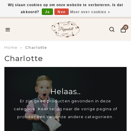
Wij slaan cookies op om onze website te verbeteren. Is dat
akkoord?
Ja
Nee
Meer over cookies »
Voor 15:00 uur besteld, vandaag verzonden*
0
Home
Charlotte
Charlotte
Helaas..
Er zijn geen producten gevonden in deze
categorie. Keer terug naar de vorige pagina of
probeer een van onze andere categorieën.