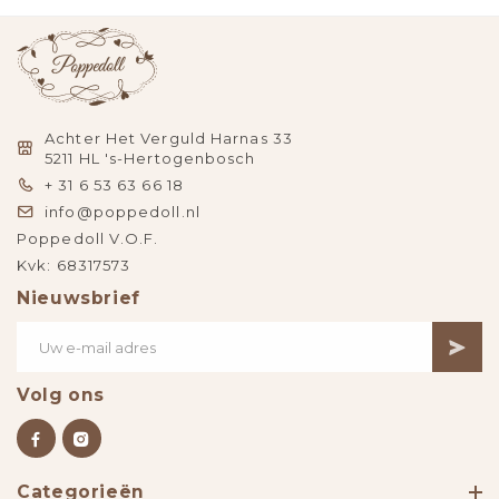
Achter Het Verguld Harnas 33
5211 HL 's-Hertogenbosch
+ 31 6 53 63 66 18
info@poppedoll.nl
Poppedoll V.O.F.
Kvk: 68317573
Nieuwsbrief
Volg ons
Categorieën