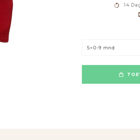
14 Dag
S=0-9 mnd
TOE