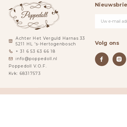
Nieuwsbrie
Achter Het Verguld Harnas 33
Volg ons
5211 HL 's-Hertogenbosch
+ 31 6 53 63 66 18
info@poppedoll.nl
Poppedoll V.O.F.
Kvk: 68317573