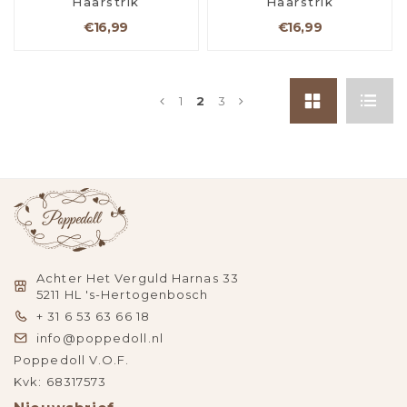
Haarstrik
Haarstrik
€16,99
€16,99
1
2
3
Achter Het Verguld Harnas 33
5211 HL 's-Hertogenbosch
+ 31 6 53 63 66 18
info@poppedoll.nl
Poppedoll V.O.F.
Kvk: 68317573