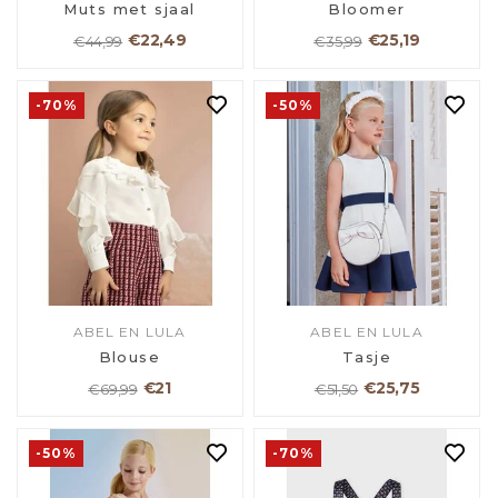
Muts met sjaal
Bloomer
€22,49
€25,19
€44,99
€35,99
-70%
-50%
ABEL EN LULA
ABEL EN LULA
Blouse
Tasje
€21
€25,75
€69,99
€51,50
-50%
-70%