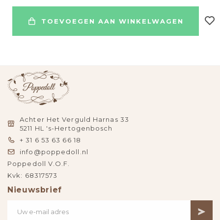
TOEVOEGEN AAN WINKELWAGEN
Achter Het Verguld Harnas 33
5211 HL 's-Hertogenbosch
+ 31 6 53 63 66 18
info@poppedoll.nl
Poppedoll V.O.F.
Kvk: 68317573
Nieuwsbrief