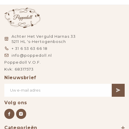
Achter Het Verguld Harnas 33
5211 HL 's-Hertogenbosch
+ 31 6 53 63 66 18
info@poppedoll.nl
Poppedoll V.O.F.
Kvk: 68317573
Nieuwsbrief
Volg ons
Categorieën