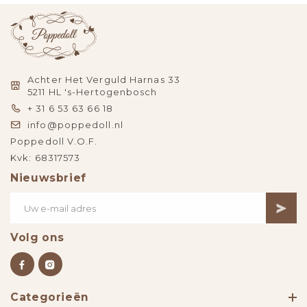
Achter Het Verguld Harnas 33
5211 HL 's-Hertogenbosch
+ 31 6 53 63 66 18
info@poppedoll.nl
Poppedoll V.O.F.
Kvk: 68317573
Nieuwsbrief
Volg ons
Categorieën