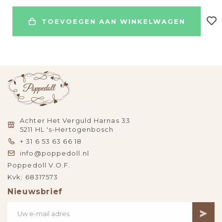
TOEVOEGEN AAN WINKELWAGEN
Achter Het Verguld Harnas 33
5211 HL 's-Hertogenbosch
+ 31 6 53 63 66 18
info@poppedoll.nl
Poppedoll V.O.F.
Kvk: 68317573
Nieuwsbrief