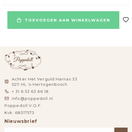
TOEVOEGEN AAN WINKELWAGEN
Achter Het Verguld Harnas 33
5211 HL 's-Hertogenbosch
+ 31 6 53 63 66 18
info@poppedoll.nl
Poppedoll V.O.F.
Kvk: 68317573
Nieuwsbrief