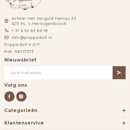
Achter Het Verguld Harnas 33
5211 HL 's-Hertogenbosch
+ 31 6 53 63 66 18
info@poppedoll.nl
Poppedoll V.O.F.
Kvk: 68317573
Nieuwsbrief
Volg ons
Categorieën
Klantenservice