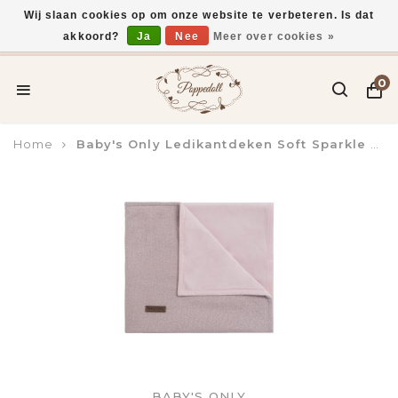
Wij slaan cookies op om onze website te verbeteren. Is dat
akkoord?
Ja
Nee
Meer over cookies »
Voor 15:00 uur besteld, vandaag verzonden*
0
Home
Baby's Only Ledikantdeken Soft Sparkle Zilver-Roze Melee
BABY'S ONLY