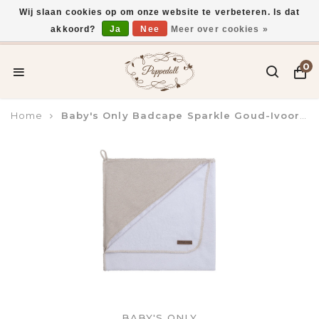
Wij slaan cookies op om onze website te verbeteren. Is dat
akkoord?
Ja
Nee
Meer over cookies »
Voor 15:00 uur besteld, vandaag verzonden*
0
Home
Baby's Only Badcape Sparkle Goud-Ivoor Melee
BABY'S ONLY