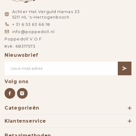
Achter Het Verguld Harnas 33
5211 HL 's-Hertogenbosch
+ 31 6 53 63 66 18
info@poppedoll.nl
Poppedoll V.O.F.
Kvk: 68317573
Nieuwsbrief
Volg ons
Categorieën
Klantenservice
Betaalmethoden