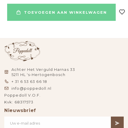
TOEVOEGEN AAN WINKELWAGEN
Achter Het Verguld Harnas 33
5211 HL 's-Hertogenbosch
+ 31 6 53 63 66 18
info@poppedoll.nl
Poppedoll V.O.F.
Kvk: 68317573
Nieuwsbrief