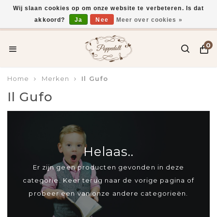
Wij slaan cookies op om onze website te verbeteren. Is dat
akkoord?
Ja
Nee
Meer over cookies »
Voor 15:00 uur besteld, vandaag verzonden*
0
Home
Merken
Il Gufo
Il Gufo
Helaas..
Er zijn geen producten gevonden in deze
categorie. Keer terug naar de vorige pagina of
probeer een van onze andere categorieën.