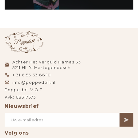
Achter Het Verguld Harnas 33
5211 HL 's-Hertogenbosch
+ 31 6 53 63 66 18
info@poppedoll.nl
Poppedoll V.O.F.
Kvk: 68317573
Nieuwsbrief
Volg ons